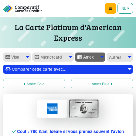
NL
La Carte Platinum d'American
Express
Visa
Mastercard
Amex
Autres
Comparer cette carte avec...
Amex Gold
Amex Blue
Coût : 780 €/an, idéale si vous prenez souvent l'avion