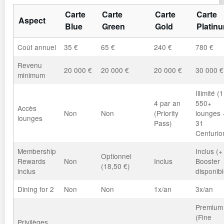
Carte
Carte
Carte
Carte
Aspect
Blue
Green
Gold
Platin
Coût annuel
35 €
65 €
240 €
780 €
Revenu
20 000 €
20 000 €
20 000 €
30 000 €
minimum
Illimité (1
4 par an
550+
Accès
Non
Non
(Priority
lounges 
lounges
Pass)
31
Centurio
Membership
Inclus (+
Optionnel
Rewards
Non
Inclus
Booster
(18,50 €)
inclus
disponibl
Dining for 2
Non
Non
1x/an
3x/an
Premium
(Fine
Privilèges