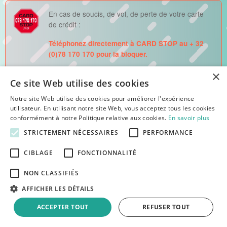
En cas de soucis, de vol, de perte de votre carte
de crédit :
Téléphonez directement à CARD STOP au + 32
(0)78 170 170 pour la bloquer.
Votre carte ou tout autre moyen de paiement sera
×
Ce site Web utilise des cookies
automatiquement bloqué et renouvelé après avoir
fait appel aux services de Card Stop.
Notre site Web utilise des cookies pour améliorer l'expérience
utilisateur. En utilisant notre site Web, vous acceptez tous les cookies
conformément à notre Politique relative aux cookies.
En savoir plus
STRICTEMENT NÉCESSAIRES
PERFORMANCE
Attention, emprunter de l'argent coûte aussi de l'argent !
CIBLAGE
FONCTIONNALITÉ
Toutes les cartes de crédit
NON CLASSIFIÉS
AFFICHER LES DÉTAILS
Beobank
American Express
ACCEPTER TOUT
REFUSER TOUT
Beobank Visa Classic
Amex Blue