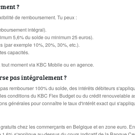
ment ?
xibilité de remboursement. Tu peux :
oursement intégral).
inimum 5,6% du solde ou minimum 25 euros).
s (par exemple 10%, 20%, 30%, etc.).
tes capacités.
à tout moment via KBC Mobile ou en agence.
urse pas intégralement ?
ne pas rembourser 100% du solde, des intérêts débiteurs s'appliq
n les conditions du KBC Flex Budget ou du crédit renouvelable 
tions générales pour connaître le taux d'intérêt exact qui s'appliq
 gratuits chez les commerçants en Belgique et en zone euro. En
 1,6% s'applique au-dessus du cours indicatif de la Banque Ce