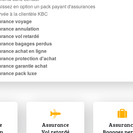
issez en option un pack payant d'assurances
vée à la clientèle KBC
urance voyage
rance annulation
rance vol retardé
rance bagages perdus
rance achat en ligne
rance protection d'achat
rance garantie achat
rance pack luxe
e
Assurance
Assuranc
on
Vol retardé
Bagages pe