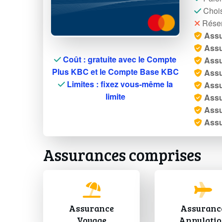
Chois
Réser
Ass
Assu
Coût : gratuite avec le Compte
Assu
Plus KBC et le Compte Base KBC
Assu
Limites : fixez vous-même la
Assu
limite
Assu
Assu
Assu
Assurances comprises
Assurance
Assuranc
Voyage
Annulati