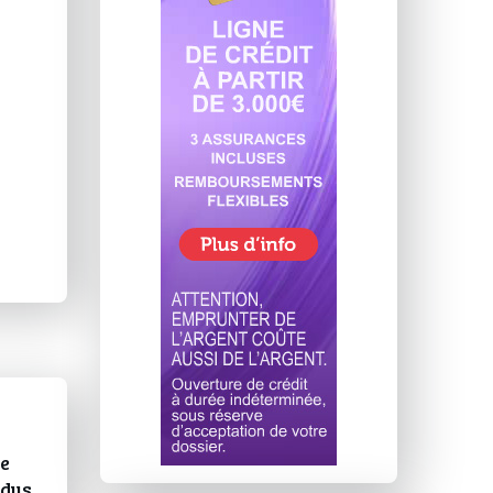
e
rdus