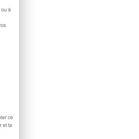
 ou à
ros
ter ce
 et ta