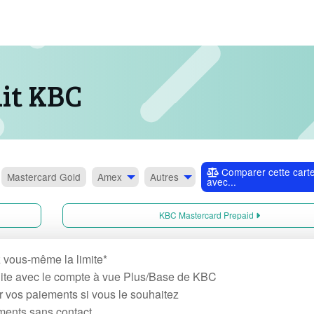
dit KBC
Comparer cette cart
Mastercard
Gold
Amex
Autres
avec...
KBC Mastercard Prepaid
 vous-même la limite*
ite avec le compte à vue Plus/Base de KBC
r vos paiements si vous le souhaitez
ents sans contact