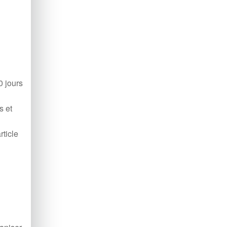
0 jours
s et
rticle