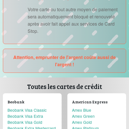
Votre carte ou tout autre moyen de paiement
sera automatiquement bloqué et renouvelé
après avoir fait appel aux services de Card
Stop.
Attention, emprunter de l'argent coûte aussi de
l'argent !
Toutes les cartes de crédit
Beobank
American Express
Beobank Visa Classic
Amex Blue
Beobank Visa Extra
Amex Green
Beobank Visa Gold
Amex Gold
Beobank Extra Mastercard
Amex Platinum