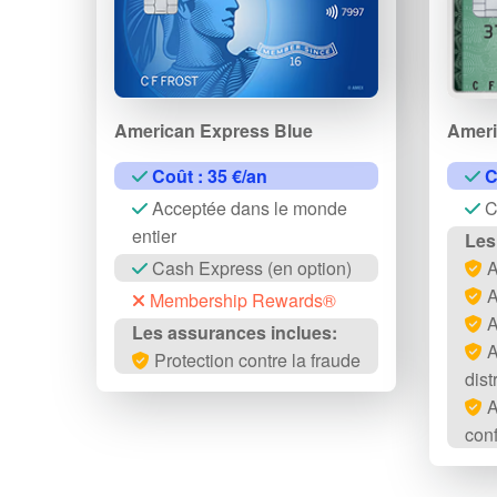
American Express Blue
Ameri
Coût : 35 €/an
C
Acceptée dans le monde
C
entier
Les
Cash Express (en option)
A
A
Membership Rewards®
A
Les assurances inclues:
A
Protection contre la fraude
dist
A
con