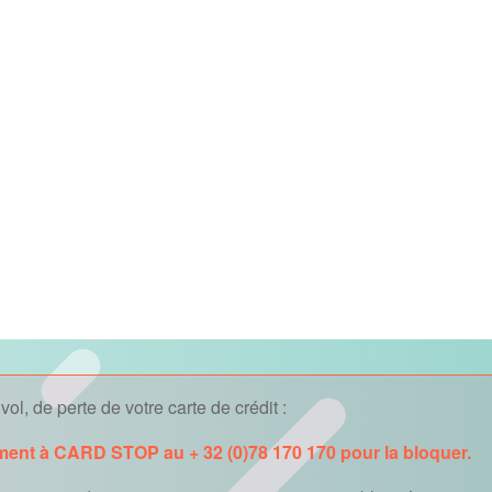
ol, de perte de votre carte de crédit :
ment à CARD STOP au + 32 (0)78 170 170 pour la bloquer.