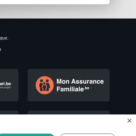
ique.
s
×