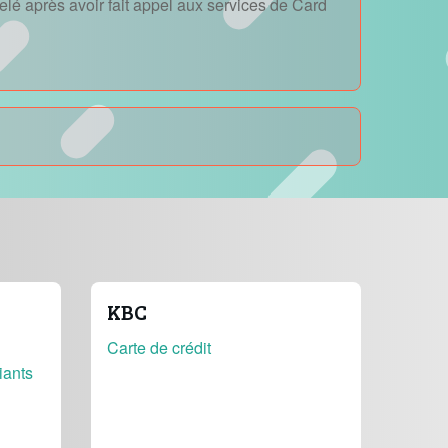
lé après avoir fait appel aux services de Card
KBC
Carte de crédit
iants