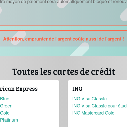
autre moyen de paiement sera automatiquement bloqué et renouve
Attention, emprunter de l'argent coûte aussi de l'argent !
Toutes les cartes de crédit
ican Express
ING
Blue
ING Visa Classic
Green
ING Visa Classic pour étud
Gold
ING Mastercard Gold
Platinum