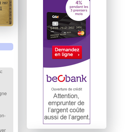
:
gne
on-
ver