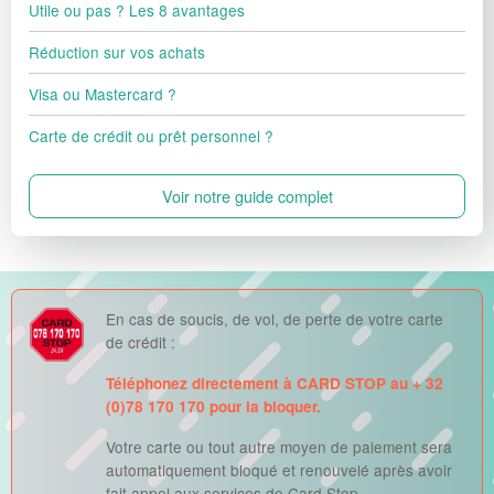
Utile ou pas ? Les 8 avantages
Réduction sur vos achats
Visa ou Mastercard ?
Carte de crédit ou prêt personnel ?
Voir notre guide complet
En cas de soucis, de vol, de perte de votre carte
de crédit :
Téléphonez directement à CARD STOP au + 32
(0)78 170 170 pour la bloquer.
Votre carte ou tout autre moyen de paiement sera
automatiquement bloqué et renouvelé après avoir
fait appel aux services de Card Stop.