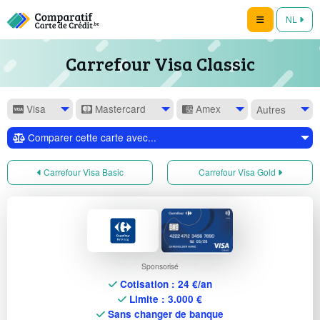
NL
Carrefour Visa Classic
Visa
Mastercard
Amex
Autres
Comparer cette carte avec...
Carrefour Visa Basic
Carrefour Visa Gold
Sponsorisé
Cotisation : 24 €/an
Limite : 3.000 €
Sans changer de banque