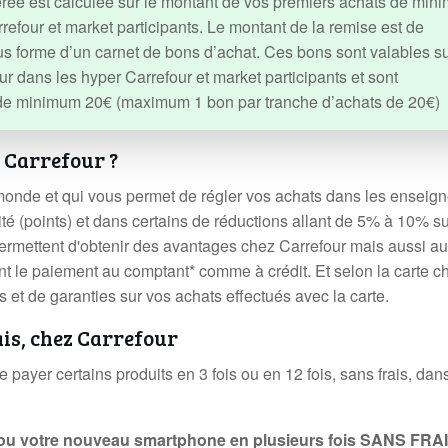
ifférée est calculée sur le montant de vos premiers achats de mi
refour et market participants. Le montant de la remise est de
s forme d’un carnet de bons d’achat. Ces bons sont valables s
r dans les hyper Carrefour et market participants et sont
t de minimum 20€ (maximum 1 bon par tranche d’achats de 20€)
a Carrefour ?
 monde et qui vous permet de régler vos achats dans les enseig
ité (points) et dans certains de réductions allant de 5% à 10% s
 permettent d'obtenir des avantages chez Carrefour mais aussi a
t le paiement au comptant* comme à crédit. Et selon la carte ch
et de garanties sur vos achats effectués avec la carte.
rais, chez Carrefour
e payer certains produits en 3 fois ou en 12 fois, sans frais, dan
n ou votre nouveau smartphone en plusieurs fois SANS FRA