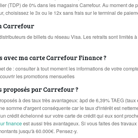
culier (TDP) de 0% dans les magasins Carrefour. Au moment de 
, choisissez le 3x ou le 12x sans frais sur le terminal de paiem
sa Carrefour
distributeurs de billets du réseau Visa. Les retraits sont limités 
 avec ma carte Carrefour Finance ?
et de : consulter à tout moment les informations de votre compt
écouvrir les promotions mensuelles
ts proposés par Carrefour ?
roposés à des taux très avantageux: àpd de 6,39% TAEG (taux 
'une somme d'argent conséquente car le taux d'intérêt est nettem
un crédit échelonné sur votre carte de crédit qui eux sont proc
our finance
est aussi très avantageux. Si vous faites des travaux
montants jusqu'à 60.000€. Pensez-y.