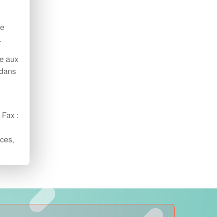
me
.
ve aux
 dans
 Fax :
ces,