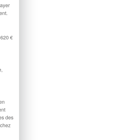
payer
ent.
à 620 €
e,
en
ent
hes des
 chez