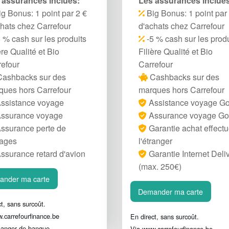
 assurances inclues:
Les assurances inclues
g Bonus: 1 point par 2 €
Big Bonus: 1 point par
chats chez Carrefour
d'achats chez Carrefour
 % cash sur les produits
-5 % cash sur les produ
ère Qualité et Bio
Filière Qualité et Bio
refour
Carrefour
ashbacks sur des
Cashbacks sur des
ques hors Carrefour
marques hors Carrefour
ssistance voyage
Assistance voyage Go
ssurance voyage
Assurance voyage Go
ssurance perte de
Garantie achat effectu
ages
l'étranger
ssurance retard d'avion
Garantie Internet Deli
(max. 250€)
ander ma carte
Demander ma carte
t, sans surcoût.
.carrefourfinance.be
En direct, sans surcoût.
hanger de banque
Via www.carrefourfinance.be