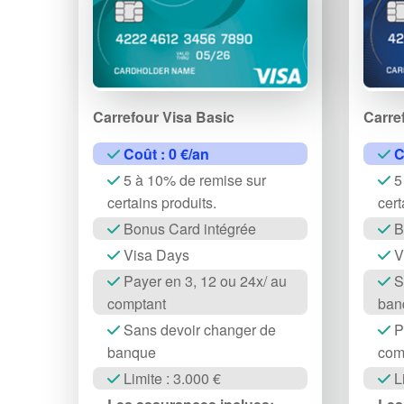
Carrefour Visa Basic
Carre
Coût : 0 €/an
C
5 à 10% de remise sur
5
certains produits.
cert
Bonus Card intégrée
B
Visa Days
V
Payer en 3, 12 ou 24x/ au
S
comptant
ban
Sans devoir changer de
Pa
banque
com
Limite : 3.000 €
Li