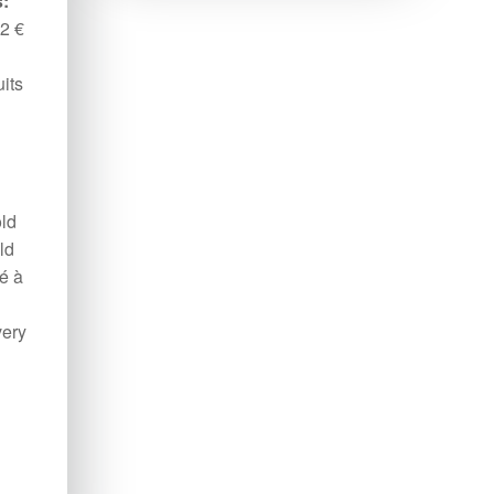
:
 2 €
its
ld
ld
é à
very