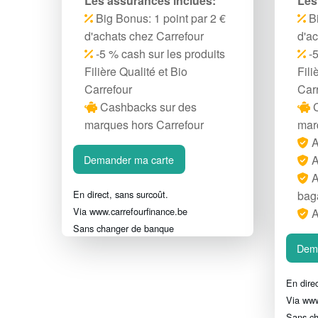
Les assurances inclues:
Les
Big Bonus: 1 point par 2 €
Bi
d'achats chez Carrefour
d'a
-5 % cash sur les produits
-5
Filière Qualité et Bio
Fili
Carrefour
Car
Cashbacks sur des
C
marques hors Carrefour
mar
A
Demander ma carte
A
A
En direct, sans surcoût.
bag
Via www.carrefourfinance.be
A
Sans changer de banque
Dem
En direc
Via www
Sans c