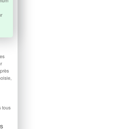
nimum
ur
nes
ur
uprès
oisie,
s tous
IS