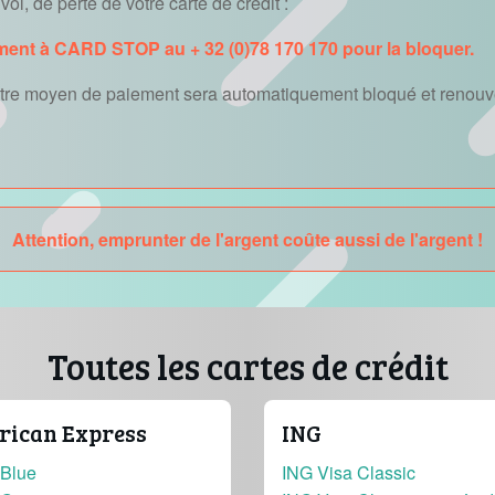
ol, de perte de votre carte de crédit :
ment à CARD STOP au + 32 (0)78 170 170 pour la bloquer.
autre moyen de paiement sera automatiquement bloqué et renouve
Attention, emprunter de l'argent coûte aussi de l'argent !
Toutes les cartes de crédit
ican Express
ING
Blue
ING Visa Classic