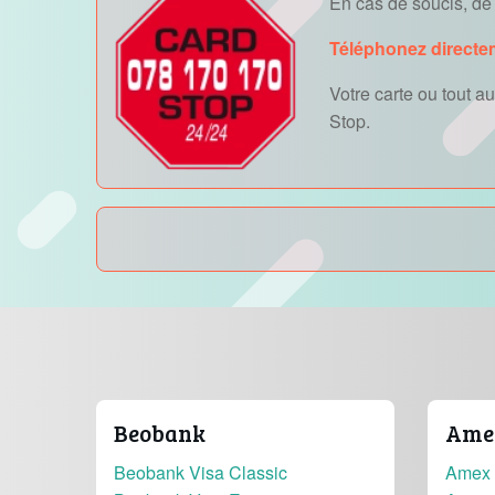
En cas de soucis, de v
Téléphonez directe
Votre carte ou tout 
Stop.
Beobank
Amer
Beobank Visa Classic
Amex 