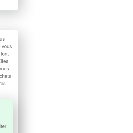
lus
e vous
 font
Elles
 vous
achats
rès
ter