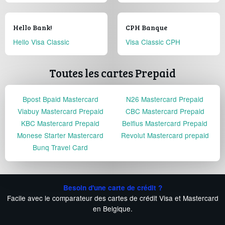
Hello Bank!
CPH Banque
Hello Visa Classic
Visa Classic CPH
Toutes les cartes Prepaid
Bpost Bpaid Mastercard
N26 Mastercard Prepaid
Viabuy Mastercard Prepaid
CBC Mastercard Prepaid
KBC Mastercard Prepaid
Belfius Mastercard Prepaid
Monese Starter Mastercard
Revolut Mastercard prepaid
Bunq Travel Card
Besoin d'une carte de crédit ?
Facile avec le comparateur des cartes de crédit Visa et Mastercard
en Belgique.