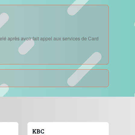
lé après avoir fait appel aux services de Card
KBC