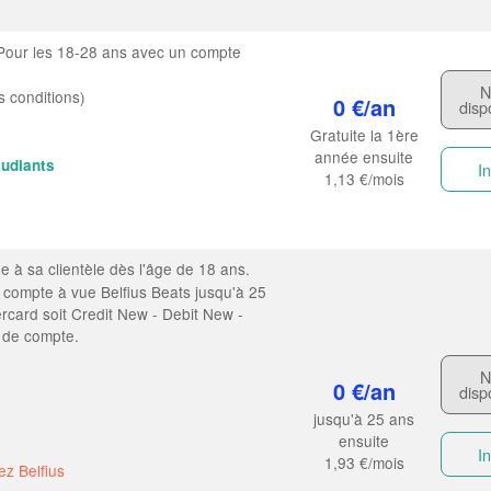
our les 18-28 ans avec un compte
N
s conditions)
0 €/an
disp
Gratuite la 1ère
année ensuite
tudiants
In
1,13 €/mois
e à sa clientèle dès l'âge de 18 ans.
n compte à vue Belfius Beats jusqu'à 25
rcard soit Credit New - Debit New -
e de compte.
N
0 €/an
disp
jusqu'à 25 ans
ensuite
In
1,93 €/mois
z Belfius