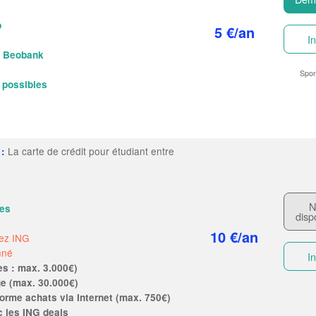
p
5 €/an
In
z Beobank
Spon
possibles
La carte de crédit pour étudiant entre
:
N
tes
disp
10 €/an
ez ING
nné
In
s : max. 3.000€)
e (max. 30.000€)
orme achats via Internet (max. 750€)
 les ING deals