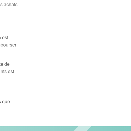
es achats
 est
mbourser
te de
nts est
s que