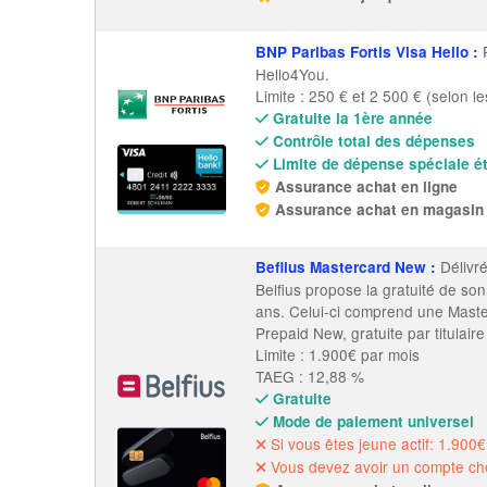
P
BNP Paribas Fortis Visa Hello
:
Hello4You.
Limite : 250 € et 2 500 € (selon le
Gratuite la 1ère année
Contrôle total des dépenses
Limite de dépense spéciale é
Assurance achat en ligne
Assurance achat en magasin
Délivré
Beflius Mastercard New
:
Belfius propose la gratuité de so
ans. Celui-ci comprend une Maste
Prepaid New, gratuite par titulair
Limite : 1.900€ par mois
TAEG : 12,88 %
Gratuite
Mode de paiement universel
Si vous êtes jeune actif: 1.900€
Vous devez avoir un compte che