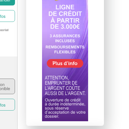
fos
sorisé
on
onible
fos