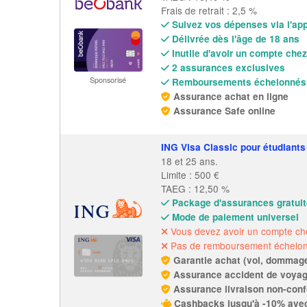
Frais de retrait : 2,5 %
Suivez vos dépenses via l'ap
Délivrée dès l'âge de 18 ans
Inutile d'avoir un compte che
2 assurances exclusives
Sponsorisé
Remboursements échelonnés 
Assurance achat en ligne
Assurance Safe online
ING Visa Classic pour étudiants
18 et 25 ans.
Limite : 500 €
TAEG : 12,50 %
Package d'assurances gratui
Mode de paiement universel
Vous devez avoir un compte ch
Pas de remboursement échelo
Garantie achat (vol, dommage
Assurance accident de voyag
Assurance livraison non-conf
Cashbacks jusqu'à -10% avec