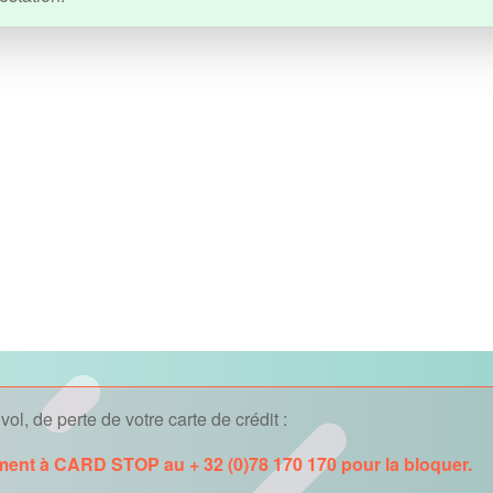
ol, de perte de votre carte de crédit :
ment à CARD STOP au + 32 (0)78 170 170 pour la bloquer.