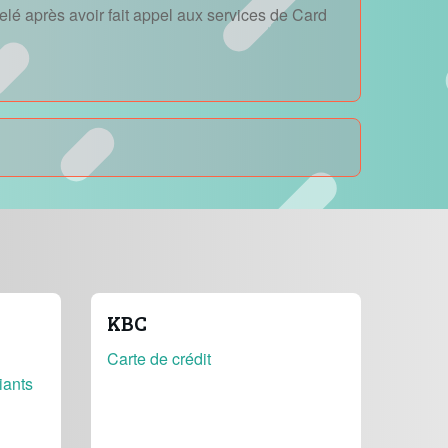
lé après avoir fait appel aux services de Card
KBC
Carte de crédit
iants