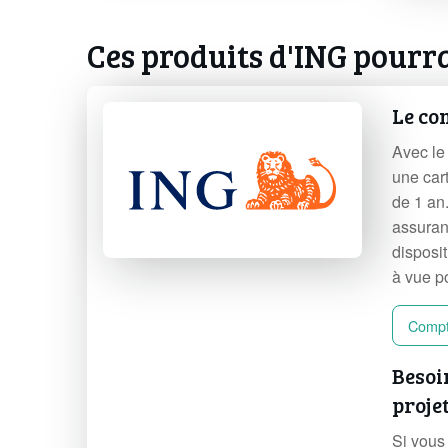
Ces produits d'ING pourra
Le co
Avec le
une car
de 1 an
assuran
disposi
à vue p
Compt
Besoi
proje
Si vous