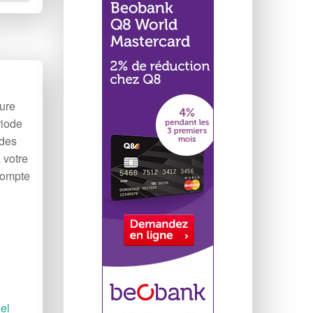
ure
riode
 des
 votre
Compte
el