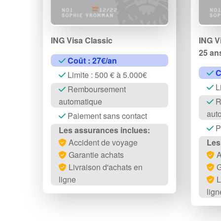
ING Visa Classic
ING Vi
25 an
Coût : 27€/an
C
Limite : 500 € à 5.000€
Li
Remboursement
automatique
R
aut
Paiement sans contact
P
Les assurances inclues:
Accident de voyage
Les
Garantie achats
A
Livraison d'achats en
G
ligne
L
lign