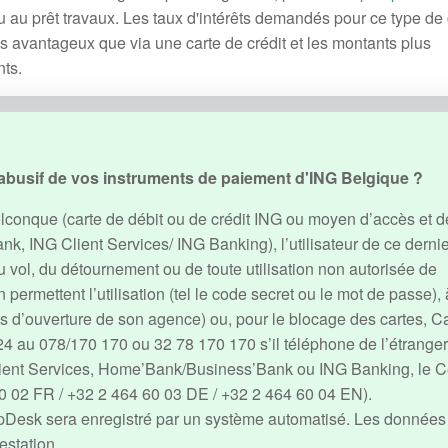
 au prêt travaux. Les taux d'intérêts demandés pour ce type de 
us avantageux que via une carte de crédit et les montants plus
nts.
e abusif de vos instruments de paiement d'ING Belgique ?
conque (carte de débit ou de crédit ING ou moyen d’accès et d
, ING Client Services/ ING Banking), l’utilisateur de ce dernie
u vol, du détournement ou de toute utilisation non autorisée de
ermettent l’utilisation (tel le code secret ou le mot de passe), 
es d’ouverture de son agence) ou, pour le blocage des cartes, C
 24 au 078/170 170 ou 32 78 170 170 s’il téléphone de l’étranger
lient Services, Home’Bank/Business’Bank ou ING Banking, le C
0 02 FR / +32 2 464 60 03 DE / +32 2 464 60 04 EN).
pDesk sera enregistré par un système automatisé. Les données 
estation.