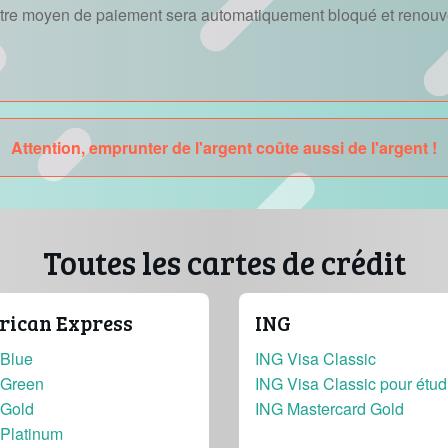
autre moyen de paiement sera automatiquement bloqué et renouve
Attention, emprunter de l'argent coûte aussi de l'argent !
Toutes les cartes de crédit
ican Express
ING
Blue
ING Visa Classic
Green
ING Visa Classic pour étud
Gold
ING Mastercard Gold
Platinum