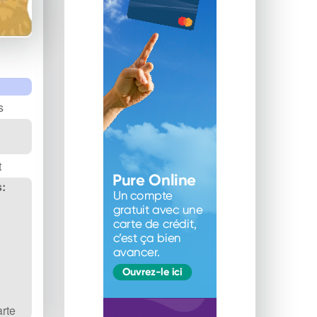
s
t
:
arte