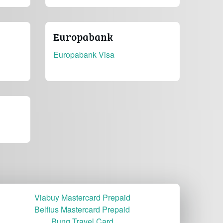
Europabank
Europabank Visa
Viabuy Mastercard Prepaid
Belfius Mastercard Prepaid
Bunq Travel Card