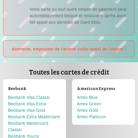
Votre carte ou tout autre moyen de paiement sera
automatiquement bloqué et renouvelé après avoir
fait appel aux services de Card Stop.
Attention, emprunter de l'argent coûte aussi de l'argent !
Toutes les cartes de crédit
Beobank
American Express
Beobank Visa Classic
Amex Blue
Beobank Visa Extra
Amex Green
Beobank Visa Gold
Amex Gold
Beobank Extra Mastercard
Amex Platinum
Beobank Mastercard
Classic
Beobank Young