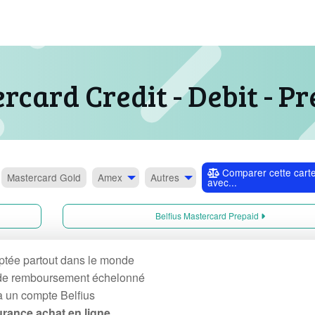
rcard Credit - Debit - P
Comparer cette cart
Mastercard
Gold
Amex
Autres
avec...
Belfius Mastercard Prepaid
tée partout dans le monde
e remboursement échelonné
à un compte Belfius
rance achat en ligne