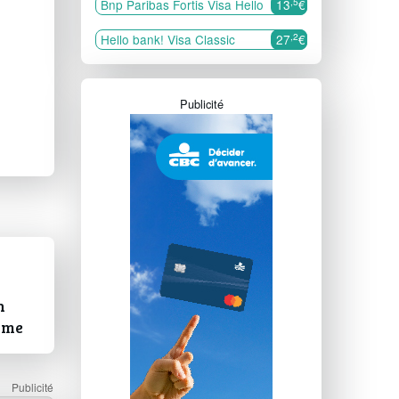
,5
Bnp Paribas Fortis Visa Hello
13
€
,2
Hello bank! Visa Classic
27
€
Publicité
n
rme