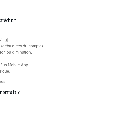
crédit ?
ving).
(débit direct du compte).
on ou diminution.
lfius Mobile App.
rique.
nes.
retrait ?
.