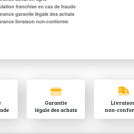
lation franchise en cas de fraude
rance garantie légale des achats
rance livraison non-conforme
e
Garantie
Livraiso
aude
légale des achats
non-confo