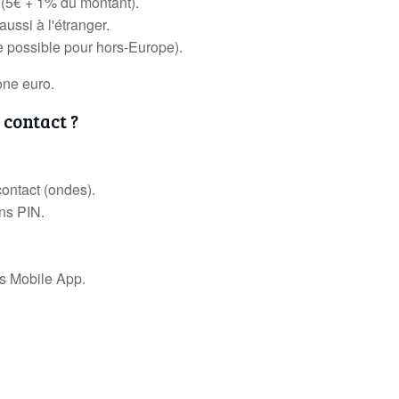
x (5€ + 1% du montant).
ussi à l'étranger.
e possible pour hors-Europe).
one euro.
contact ?
contact (ondes).
ans PIN.
ius Mobile App.