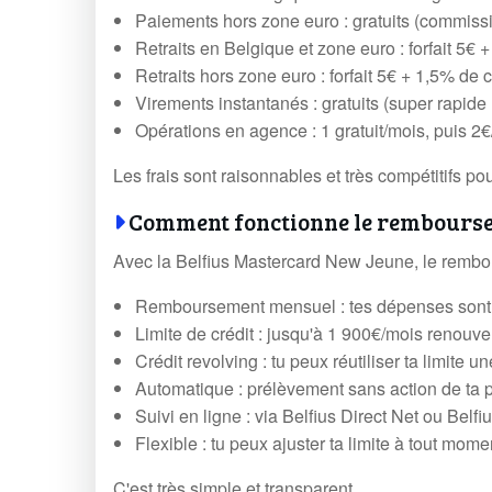
Paiements hors zone euro : gratuits (commiss
Retraits en Belgique et zone euro : forfait 5€
Retraits hors zone euro : forfait 5€ + 1,5% de
Virements instantanés : gratuits (super rapide !
Opérations en agence : 1 gratuit/mois, puis 2€
Les frais sont raisonnables et très compétitifs po
Comment fonctionne le rembourse
Avec la Belfius Mastercard New Jeune, le rembo
Remboursement mensuel : tes dépenses sont
Limite de crédit : jusqu'à 1 900€/mois renouve
Crédit revolving : tu peux réutiliser ta limite 
Automatique : prélèvement sans action de ta p
Suivi en ligne : via Belfius Direct Net ou Belf
Flexible : tu peux ajuster ta limite à tout mome
C'est très simple et transparent.