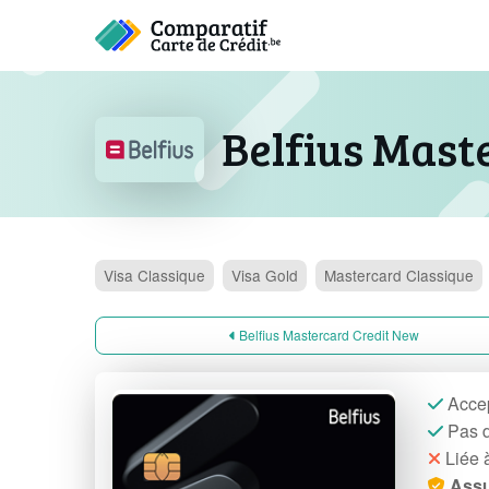
Belfius Maste
Visa
Classique
Visa
Gold
Mastercard
Classique
Belfius Mastercard Credit New
Accep
Pas d
Liée 
Assu