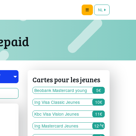
NL
repaid
e
Cartes pour les jeunes
Beobank Mastercard young
5€
Ing Visa Classic Jeunes
10€
Kbc Visa Vision Jeunes
11€
,5
Ing Mastercard Jeunes
12
€