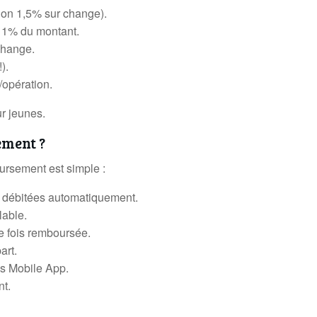
ion 1,5% sur change).
 + 1% du montant.
 change.
).
/opération.
ur jeunes.
ment ?
ursement est simple :
 débitées automatiquement.
lable.
une fois remboursée.
art.
ius Mobile App.
nt.