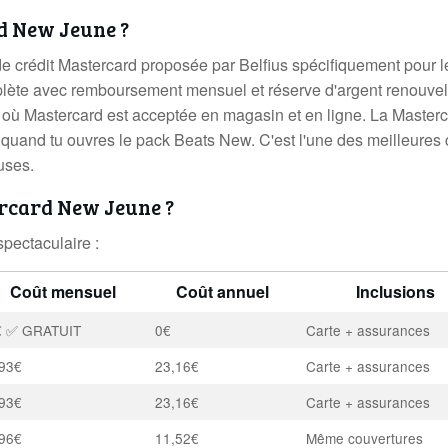
rd New Jeune ?
e crédit Mastercard proposée par Belfius spécifiquement pour l
plète avec remboursement mensuel et réserve d'argent renouve
ut où Mastercard est acceptée en magasin et en ligne. La Master
quand tu ouvres le pack Beats New. C'est l'une des meilleures 
uses.
tercard New Jeune ?
pectaculaire :
Coût mensuel
Coût annuel
Inclusions
€ ✅ GRATUIT
0€
Carte + assurances
,93€
23,16€
Carte + assurances
,93€
23,16€
Carte + assurances
,96€
11,52€
Même couvertures