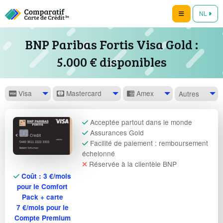
NL
BNP Paribas Fortis Visa Gold :
5.000 € disponibles
Visa
Mastercard
Amex
Autres
Acceptée partout dans le monde
Assurances Gold
Facilité de paiement : remboursement
échelonné
Réservée à la clientèle BNP
Coût : 3 €/mois
pour le Comfort
Pack + carte
7 €/mois pour le
Compte Premium