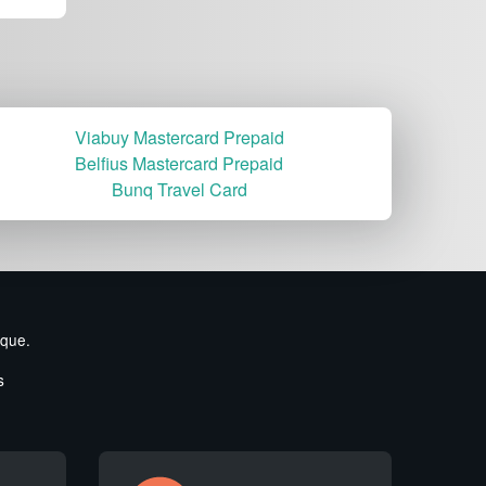
Viabuy Mastercard Prepaid
Belfius Mastercard Prepaid
Bunq Travel Card
ique.
s