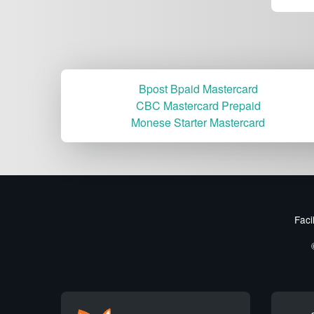
Bpost Bpaid Mastercard
CBC Mastercard Prepaid
Monese Starter Mastercard
Faci