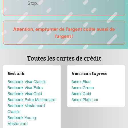
Stop.
Attention, emprunter de l'argent coûte aussi de
l'argent !
Toutes les cartes de crédit
Beobank
American Express
Beobank Visa Classic
Amex Blue
Beobank Visa Extra
Amex Green
Beobank Visa Gold
Amex Gold
Beobank Extra Mastercard
Amex Platinum
Beobank Mastercard
Classic
Beobank Young
Mastercard