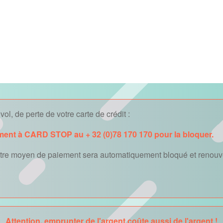
ol, de perte de votre carte de crédit :
ment à CARD STOP au + 32 (0)78 170 170 pour la bloquer.
autre moyen de paiement sera automatiquement bloqué et renouve
Attention, emprunter de l'argent coûte aussi de l'argent !