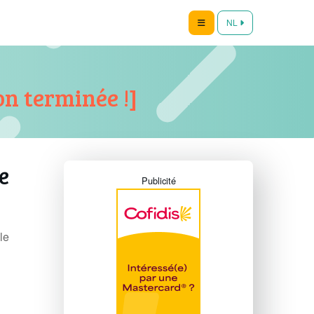
NL
on terminée !]
e
Publicité
le