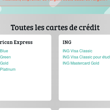
Toutes les cartes de crédit
ican Express
ING
Blue
ING Visa Classic
Green
ING Visa Classic pour étud
Gold
ING Mastercard Gold
Platinum