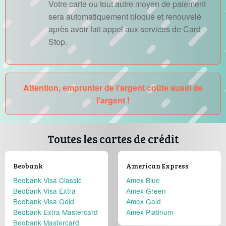
Votre carte ou tout autre moyen de paiement
sera automatiquement bloqué et renouvelé
après avoir fait appel aux services de Card
Stop.
Attention, emprunter de l'argent coûte aussi de
l'argent !
Toutes les cartes de crédit
Beobank
American Express
Beobank Visa Classic
Amex Blue
Beobank Visa Extra
Amex Green
Beobank Visa Gold
Amex Gold
Beobank Extra Mastercard
Amex Platinum
Beobank Mastercard